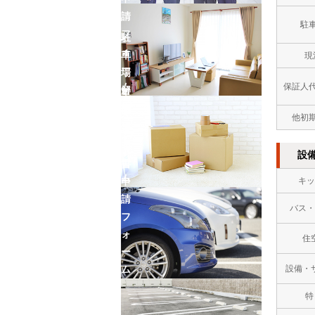
請
駐
フ
駐
ォ
車
現
ー
場
ム
保証人
解
車
約
庫
他初
フ
証
ォ
明
設
ー
書
ム
キッ
申
請
バス・
フ
ォ
住
ー
設備・
ム
特