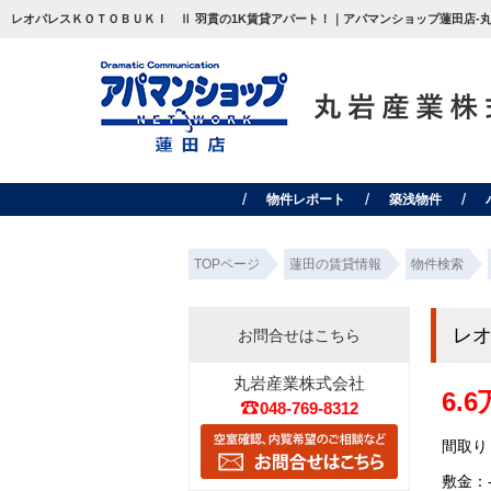
レオパレスＫＯＴＯＢＵＫＩ Ⅱ 羽貫の1K賃貸アパート！｜アパマンショップ蓮田店-丸
物件レポート
築浅物件
TOPページ
蓮田の賃貸情報
物件検索
レ
お問合せはこちら
丸岩産業株式会社
6.
048-769-8312
間取り：
敷金：-