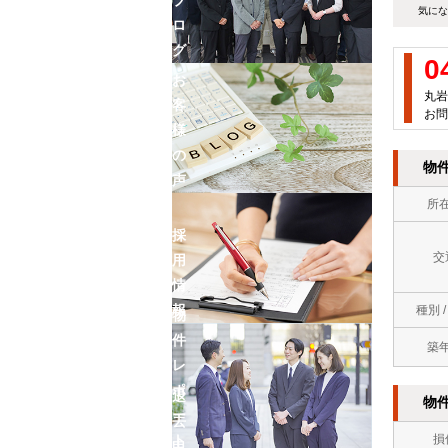
気にな
ロ
グ
0
お
丸岩
客
お問
様
の
物
声
所
採
交
用
情
報
種別 
物
件
築
レ
ポ
退
物
ー
去
損
ト
申