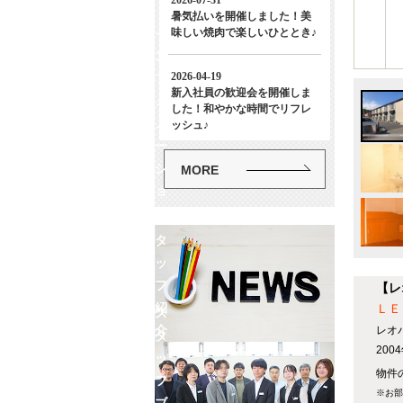
イ
ン
フ
ォ
メ
ー
シ
MORE
ョ
ン
ス
タ
ッ
フ
【レ
紹
ＬＥ
ス
介
レオ
タ
20
ッ
物件の
フ
※お部
ブ