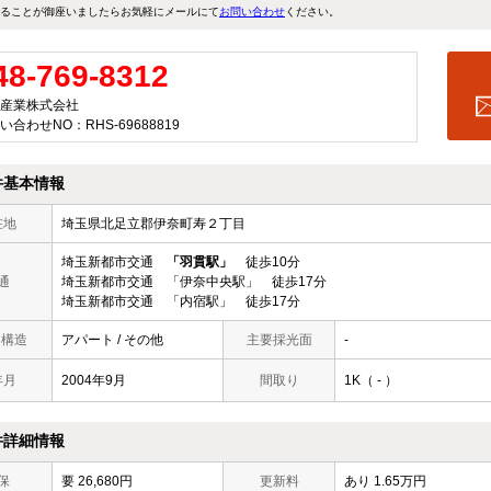
ることが御座いましたらお気軽にメールにて
お問い合わせ
ください。
48-769-8312
産業株式会社
い合わせNO：RHS-69688819
件基本情報
在地
埼玉県北足立郡伊奈町寿２丁目
埼玉新都市交通
「羽貫駅」
徒歩10分
通
埼玉新都市交通 「伊奈中央駅」 徒歩17分
埼玉新都市交通 「内宿駅」 徒歩17分
/ 構造
アパート / その他
主要採光面
-
年月
2004年9月
間取り
1K（ - ）
件詳細情報
保
要 26,680円
更新料
あり 1.65万円