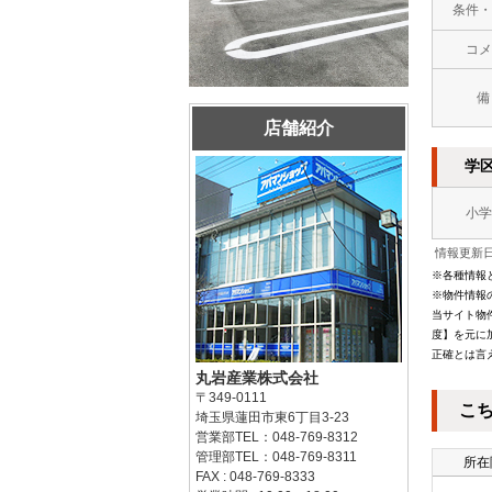
条件・
コメ
備
店舗紹介
学
小学
情報更新日：
※各種情報
※物件情報
当サイト物
度】を元に
正確とは言
丸岩産業株式会社
〒349-0111
こ
埼玉県蓮田市東6丁目3-23
営業部TEL：048-769-8312
管理部TEL：048-769-8311
所在
FAX : 048-769-8333