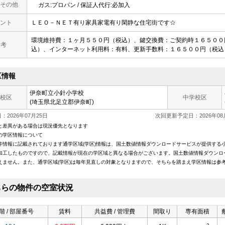
その他
ガス:プロパン / 保証人代行:必加入
ント
ＬＥＯ－ＮＥＴ有り家具家電有り閑静な住宅街です☆
環境維持費：１ヶ月５５０円（税込）、鍵交換費：ご契約時１６５００
 考
込）、インターネット利用料：有料、更新手数料：１６５００円（税込
区情報
伊奈町立小針小学校
校区
中学校区
(埼玉県北足立郡伊奈町)
2026年07月25日
次回更新予定日：2026年08
と差異がある場合は現況優先となります
の学区情報について
件情報に記載されております通学区域(学区)情報は、国土数値情報ダウンロードサービスが提供する小学
加工したものですので、記載情報が現在の学区域と異なる場合がございます。国土数値情報ダウンロ
えません。また、通学区域(学区)は毎年見直しの対象となりますので、そちらを踏まえ学区情報は参
ちらの物件の空室状況
階 / 部屋番号
賃料
共益費 / 管理費
間取り
専有面積