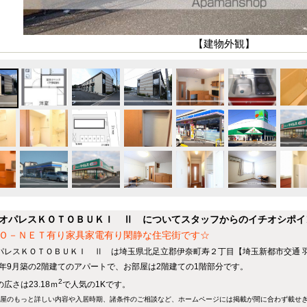
【建物外観】
オパレスＫＯＴＯＢＵＫＩ Ⅱ についてスタッフからのイチオシポイ
Ｏ－ＮＥＴ有り家具家電有り閑静な住宅街です☆
パレスＫＯＴＯＢＵＫＩ Ⅱ は埼玉県北足立郡伊奈町寿２丁目【埼玉新都市交通 羽
04年9月築の2階建てのアパートで、お部屋は2階建ての1階部分です。
2
広さは23.18ｍ
で人気の1Kです。
屋のもっと詳しい内容や入居時期、諸条件のご相談など、ホームページには掲載が間に合わず載せ