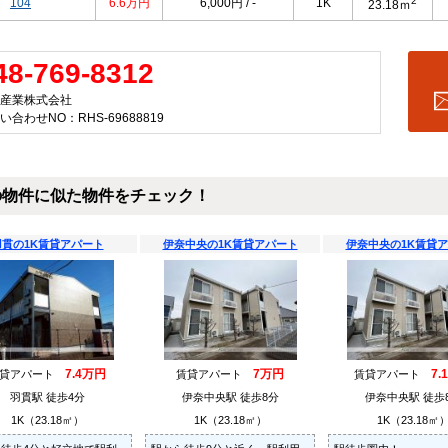
2
104
6.6万円
6,000円 / -
1K
23.18ｍ
48-769-8312
産業株式会社
い合わせNO：RHS-69688819
の物件に似た物件をチェック！
羽貫の1K賃貸アパート
伊奈中央の1K賃貸アパート
伊奈中央の1K賃貸
7.4万円
7万円
7.
賃貸アパート
賃貸アパート
賃貸アパート
羽貫駅 徒歩4分
伊奈中央駅 徒歩8分
伊奈中央駅 徒歩
1K（23.18㎡）
1K（23.18㎡）
1K（23.18㎡