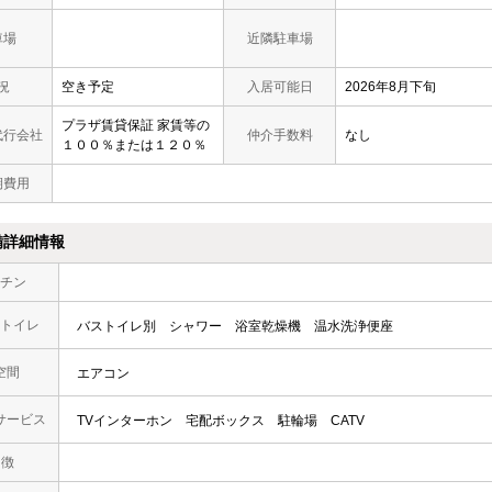
車場
近隣駐車場
況
空き予定
入居可能日
2026年8月下旬
プラザ賃貸保証 家賃等の
代行会社
仲介手数料
なし
１００％または１２０％
期費用
備詳細情報
チン
トイレ
バストイレ別
シャワー
浴室乾燥機
温水洗浄便座
空間
エアコン
サービス
TVインターホン
宅配ボックス
駐輪場
CATV
 徴