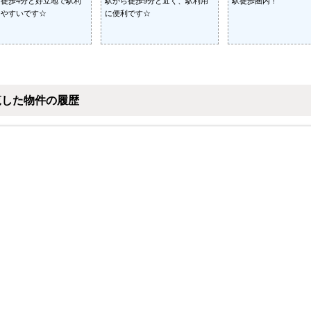
徒歩4分と好立地で駅利
駅から徒歩9分と近く、駅利用
駅徒歩圏内！
しやすいです☆
に便利です☆
覧した物件の履歴