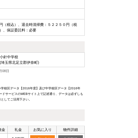
円（税込）、退去時清掃費：５２２５０円（税
）、保証委託料：必要
小針中学校
(埼玉県北足立郡伊奈町)
月08日
校区データ【2016年度】及び中学校区データ【2016年
ードサービスのWEBサイト上で記述通り、データは必ずしも
考としてご活用下さい。
敷金
礼金
お気に入り
物件詳細