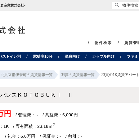
物件検索
岩産業株式会社-
物件検索
賃貸管
バストイレ別
駅徒歩10分
単身向け
カップル向け
ファミ
北足立郡伊奈町の賃貸情報一覧
羽貫の賃貸情報一覧
羽貫の1K賃貸アパー
オパレスＫＯＴＯＢＵＫＩ Ⅱ
6万円
/ 管理費： - / 共益費：6,000円
2
1K / 専有面積：23.18ｍ
 / 礼金：6.6万円 / 保証金：- / 敷引：-