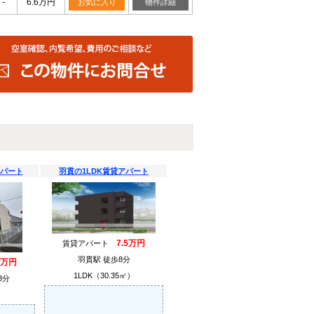
-
6.6万円
お気に入り
物件詳細
アパート
羽貫の1LDK賃貸アパート
7.5万円
賃貸アパート
羽貫駅 徒歩8分
1万円
1LDK（30.35㎡）
8分
）