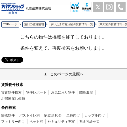
ウェヌスＳＴ 東大宮の1K賃貸アパート | アパマンショップ蓮田店-丸岩産業株式会社-
TOPページ
>
蓮田の賃貸情報
>
さいたま市見沼区の賃貸情報一覧
>
東大宮の賃貸情報一
こちらの物件は掲載を終了しております。
条件を変えて、再度検索をお願いします。
このページの先頭へ
賃貸物件検索
賃貸物件検索
物件レポート
お気に入り物件
閲覧履歴
お部屋探し依頼
条件検索
築浅物件
バストイレ別
駅徒歩10分
単身向け
カップル向け
ファミリー向け
ペット可
セキュリティ充実
敷金礼金ゼロ