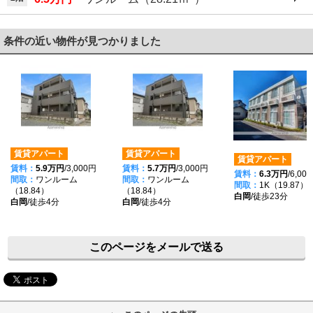
条件の近い物件が見つかりました
賃貸アパート
賃貸アパート
賃貸アパート
賃料：
5.9万円
/3,000円
賃料：
5.7万円
/3,000円
賃料：
6.3万円
/6,00
間取：
ワンルーム
間取：
ワンルーム
間取：
1K（19.87）
（18.84）
（18.84）
白岡
/徒歩23分
白岡
/徒歩4分
白岡
/徒歩4分
このページをメールで送る