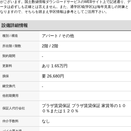
がございます。国土数値情報ダウンロードサービスのWEBサイト上で記述通り、デ
ータは必ずしも正確とは言えません。また、通学区域(学区)は毎年見直しの対象と
なりますので、そちらを踏まえ学区情報は参考としてご活用下さい。
設備詳細情報
アパート / その他
種別 / 構造
2階 / 2階
所在階 / 階数
-
契約期間
あり 1.65万円
更新料
要 26,680円
損保
-
鍵交換代
他初期費用
プラザ賃貸保証 プラザ賃貸保証 家賃等の１０
保証人代行会社
０％または１２０％
なし
仲介手数料
バイク置き場