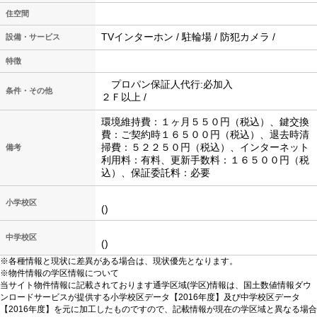
住空間
TVインターホン / 駐輪場 / 防犯カメラ /
設備・サービス
特徴
プロパン保証人代行:必加入
条件・その他
２Ｆ以上 /
環境維持費：１ヶ月５５０円（税込）、鍵交換
費：ご契約時１６５００円（税込）、退去時清
掃費：５２２５０円（税込）、インターネット
備考
利用料：有料、更新手数料：１６５００円（税
込）、保証委託料：必要
小学校区
()
中学校区
()
※各種情報と現状に差異がある場合は、現状優先となります。
※物件情報の学区情報について
当サイト物件情報に記載されております通学区域(学区)情報は、国土数値情報ダウ
ンロードサービスが提供する小学校区データ【2016年度】及び中学校区データ
【2016年度】を元に加工したものですので、記載情報が現在の学区域と異なる場合