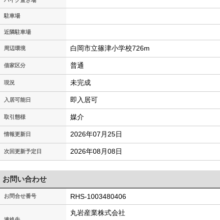
駐車場
近隣駐車場
白岡市立篠津小学校726m
周辺環境
普通
借家区分
未完成
現況
即入居可
入居可能日
媒介
取引態様
2026年07月25日
情報更新日
2026年08月08日
次回更新予定日
お問い合わせ
RHS-1003480406
お問合せ番号
丸岩産業株式会社
連絡先