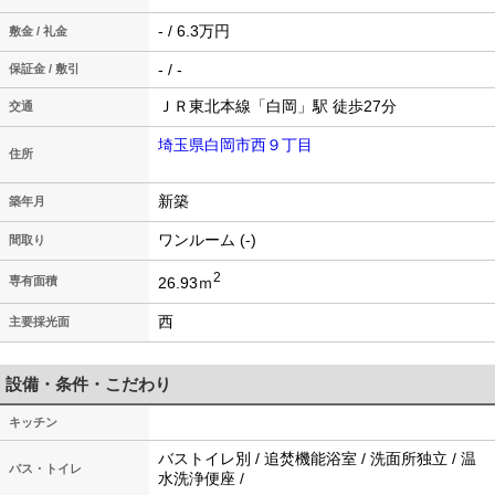
- / 6.3万円
敷金 / 礼金
- / -
保証金 / 敷引
ＪＲ東北本線「白岡」駅 徒歩27分
交通
埼玉県白岡市西９丁目
住所
新築
築年月
ワンルーム (-)
間取り
2
26.93ｍ
専有面積
西
主要採光面
設備・条件・こだわり
キッチン
バストイレ別 / 追焚機能浴室 / 洗面所独立 / 温
バス・トイレ
水洗浄便座 /