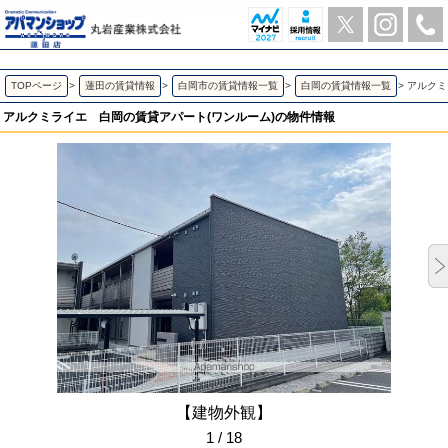
アルクミライエ 白岡のワンルーム賃貸アパート | アパマンショップ蓮田店-丸岩産業株式会社-
TOPページ
>
蓮田の賃貸情報
>
白岡市の賃貸情報一覧
>
白岡の賃貸情報一覧
>
アルク
アルクミライエ
白岡の賃貸アパート(ワンルーム)の物件情報
【建物外観】
1 / 18