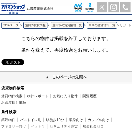
リガーレユーユー １番館 白岡の2LDK賃貸アパート | アパマンショップ蓮田店-丸岩産業株式会社-
TOPページ
>
蓮田の賃貸情報
>
蓮田市の賃貸情報一覧
>
白岡の賃貸情報一覧
>
リガーレ
こちらの物件は掲載を終了しております。
条件を変えて、再度検索をお願いします。
このページの先頭へ
賃貸物件検索
賃貸物件検索
物件レポート
お気に入り物件
閲覧履歴
お部屋探し依頼
条件検索
築浅物件
バストイレ別
駅徒歩10分
単身向け
カップル向け
ファミリー向け
ペット可
セキュリティ充実
敷金礼金ゼロ