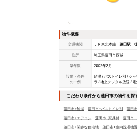
物件概要
交通機関
ＪＲ東北本線
蓮田駅
徒
住所
埼玉県蓮田市西城
築年数
2002年2月
設備・条件
給湯 / バストイレ別 / シャ
の一例
ラ / 地上デジタル放送 / 
こだわり条件から蓮田市の物件を探
蓮田市+給湯
蓮田市+バストイレ別
蓮田
蓮田市+エアコン
蓮田市+家具付
蓮田市+
蓮田市+閑静な住宅地
蓮田市+室内洗濯機