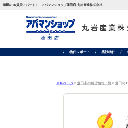
蓮田の1K賃貸アパート！｜アパマンショップ蓮田店-丸岩産業株式会社-
物件レポート
築浅物件
TOPページ
>
蓮田市の賃貸情報一覧
>
蓮田の1