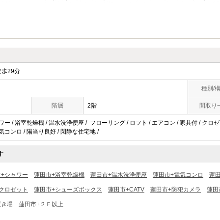
歩29分
種別/
階層
2階
間取り
ワー / 浴室乾燥機 / 温水洗浄便座 / フローリング / ロフト / エアコン / 家具付 / クロゼ
電気コンロ / 陽当り良好 / 閑静な住宅地 /
す
市+シャワー
蓮田市+浴室乾燥機
蓮田市+温水洗浄便座
蓮田市+電気コンロ
蓮
クロゼット
蓮田市+シューズボックス
蓮田市+CATV
蓮田市+防犯カメラ
蓮田
置き場
蓮田市+２Ｆ以上