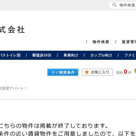
物件検索
物件検索
賃貸管
バストイレ別
駅徒歩10分
単身向け
カップル向け
ファミ
0
現在
件
K賃貸アパート！