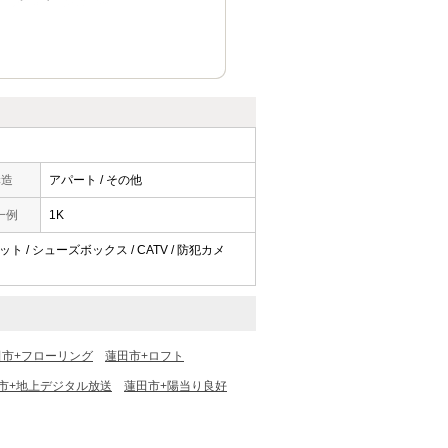
構造
アパート / その他
一例
1K
ット / シューズボックス / CATV / 防犯カメ
田市+フローリング
蓮田市+ロフト
市+地上デジタル放送
蓮田市+陽当り良好