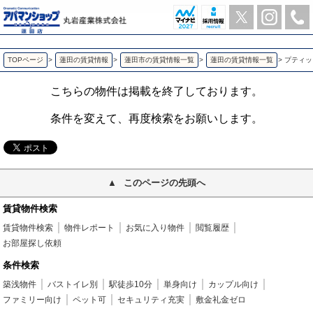
プティット・フォレ 蓮田の1K賃貸アパート | アパマンショップ蓮田店-丸岩産業株式会社-
TOPページ
>
蓮田の賃貸情報
>
蓮田市の賃貸情報一覧
>
蓮田の賃貸情報一覧
>
プティッ
こちらの物件は掲載を終了しております。
条件を変えて、再度検索をお願いします。
このページの先頭へ
賃貸物件検索
賃貸物件検索
物件レポート
お気に入り物件
閲覧履歴
お部屋探し依頼
条件検索
築浅物件
バストイレ別
駅徒歩10分
単身向け
カップル向け
ファミリー向け
ペット可
セキュリティ充実
敷金礼金ゼロ