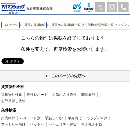
メゾンシルク 蓮田の1K賃貸アパート | アパマンショップ蓮田店-丸岩産業株式会社-
TOPページ
>
蓮田の賃貸情報
>
蓮田市の賃貸情報一覧
>
蓮田の賃貸情報一覧
>
メゾンシ
こちらの物件は掲載を終了しております。
条件を変えて、再度検索をお願いします。
このページの先頭へ
賃貸物件検索
賃貸物件検索
物件レポート
お気に入り物件
閲覧履歴
お部屋探し依頼
条件検索
築浅物件
バストイレ別
駅徒歩10分
単身向け
カップル向け
ファミリー向け
ペット可
セキュリティ充実
敷金礼金ゼロ