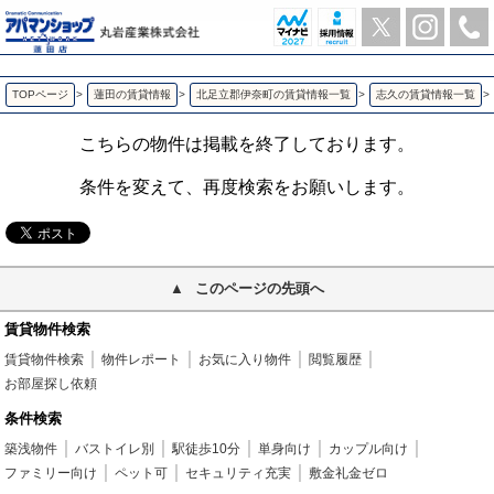
レオパレスグレープヒルＢ 志久の1K賃貸アパート | アパマンショップ蓮田店-丸岩産業株式会社-
TOPページ
>
蓮田の賃貸情報
>
北足立郡伊奈町の賃貸情報一覧
>
志久の賃貸情報一覧
>
こちらの物件は掲載を終了しております。
条件を変えて、再度検索をお願いします。
このページの先頭へ
賃貸物件検索
賃貸物件検索
物件レポート
お気に入り物件
閲覧履歴
お部屋探し依頼
条件検索
築浅物件
バストイレ別
駅徒歩10分
単身向け
カップル向け
ファミリー向け
ペット可
セキュリティ充実
敷金礼金ゼロ