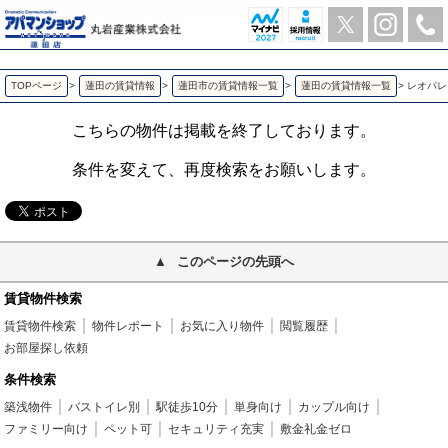
レオパレスボヌール 蓮田の1K賃貸アパート | アパマンショップ蓮田店-丸岩産業株式会社-
TOPページ
>
蓮田の賃貸情報
>
蓮田市の賃貸情報一覧
>
蓮田の賃貸情報一覧
>
レオパレ
こちらの物件は掲載を終了しております。
条件を変えて、再度検索をお願いします。
このページの先頭へ
賃貸物件検索
賃貸物件検索
物件レポート
お気に入り物件
閲覧履歴
お部屋探し依頼
条件検索
築浅物件
バストイレ別
駅徒歩10分
単身向け
カップル向け
ファミリー向け
ペット可
セキュリティ充実
敷金礼金ゼロ