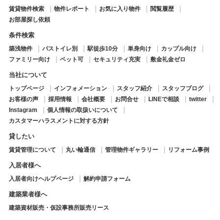
賃貸物件検索
物件レポート
お気に入り物件
閲覧履歴
お部屋探し依頼
条件検索
築浅物件
バストイレ別
駅徒歩10分
単身向け
カップル向け
ファミリー向け
ペット可
セキュリティ充実
敷金礼金ゼロ
当社について
トップページ
インフォメーション
スタッフ紹介
スタッフブログ
お客様の声
採用情報
会社概要
お問合せ
LINEで相談
twitter
Instagram
個人情報の取扱いについて
カスタマーハラスメントに対する方針
貸したい
賃貸管理について
丸い輪通信
管理物件ギャラリー
リフォーム事例
入居者様へ
入居者向けヘルプページ
解約申請フォーム
建築業者様へ
建築資材販売・仮設事務所販売リース