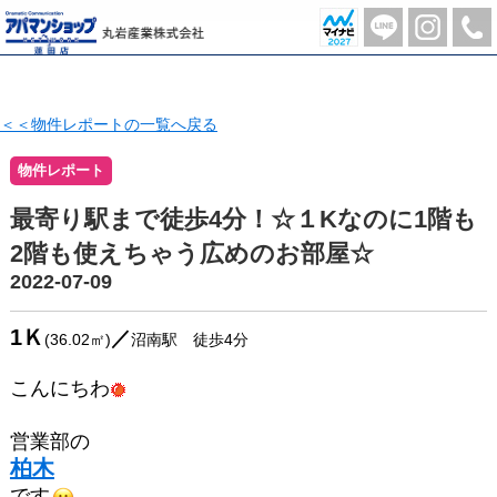
モン シャトー 103号室 | 蓮田市の不動産のことならアパマンショップ蓮田店-丸岩産業株式会社-
＜＜物件レポートの一覧へ戻る
物件レポート
最寄り駅まで徒歩4分！☆１Kなのに1階も
2階も使えちゃう広めのお部屋☆
2022-07-09
1Ｋ
／
(36.02㎡)
沼南駅 徒歩4分
こんにちわ
営業部の
柏木
です