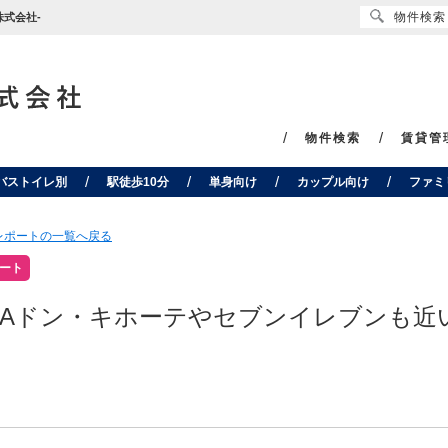
物件検索
株式会社-
物件検索
賃貸管
バストイレ別
駅徒歩10分
単身向け
カップル向け
ファミ
レポートの一覧へ戻る
ート
GAドン・キホーテやセブンイレブンも近