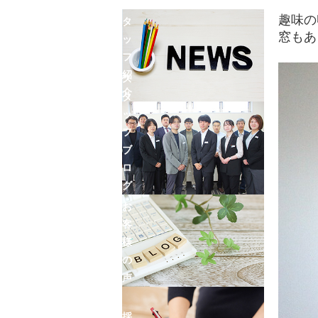
ン
ス
趣味の
タ
窓もあ
ッ
フ
紹
ス
介
タ
ッ
フ
ブ
ロ
グ
お
客
様
の
声
採