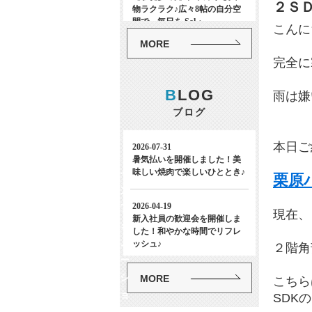
２Ｓ
こんに
MORE
完全に
B
LOG
雨は嫌
ブログ
本日ご
イ
栗原
ン
フ
現在、
ォ
メ
２階角
ー
シ
MORE
こちら
ョ
SDK