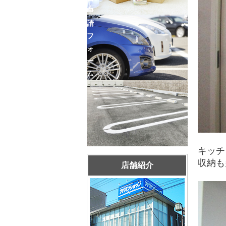
ム
申
請
フ
ォ
ー
ム
キッチ
収納も
店舗紹介