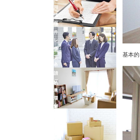
用
情
報
物
件
レ
ポ
退
基本的
ー
去
ト
申
請
フ
駐
ォ
車
ー
場
ム
解
車
約
庫
フ
証
ォ
明
ー
書