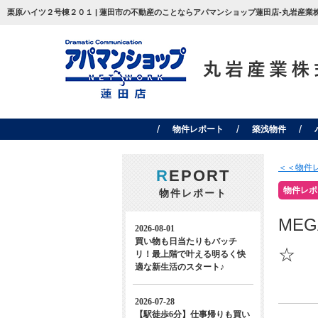
栗原ハイツ２号棟２０１ | 蓮田市の不動産のことならアパマンショップ蓮田店-丸岩産業
物件レポート
築浅物件
＜＜物件
R
EPORT
物件レポ
物件レポート
ME
☆