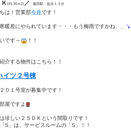
ＤＫ
／
(45.36ｍ2)
蓮田駅 徒歩１３分
ちは！営業部
今井
です！
寒暖差にやられています・・・もう梅雨ですかね、、
いです～
！！
紹介する物件はこちら！！
ハイツ２号棟
２０１号室が募集中です！
部屋ですよ
は珍しい２ＳＤＫという間取りです！
の「S」は、サービスルームの「S」！！