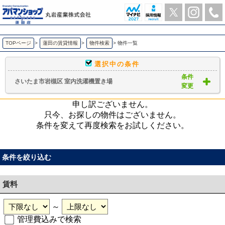
さいたま市岩槻区 室内洗濯機置き場 ｜賃貸物件一覧｜ アパマンショップ蓮田店-丸岩産業株式会社-
TOPページ
>
蓮田の賃貸情報
>
物件検索
>
物件一覧
選択中の条件
条件
さいたま市岩槻区 室内洗濯機置き場
変更
申し訳ございません。
只今、お探しの物件はございません。
条件を変えて再度検索をお試しください。
条件を絞り込む
賃料
～
管理費込みで検索