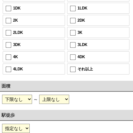
1DK
1LDK
2K
2DK
2LDK
3K
3DK
3LDK
4K
4DK
4LDK
それ以上
面積
～
駅徒歩