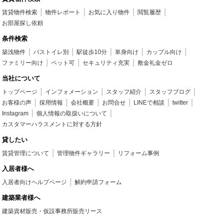
賃貸物件検索
物件レポート
お気に入り物件
閲覧履歴
お部屋探し依頼
条件検索
築浅物件
バストイレ別
駅徒歩10分
単身向け
カップル向け
ファミリー向け
ペット可
セキュリティ充実
敷金礼金ゼロ
当社について
トップページ
インフォメーション
スタッフ紹介
スタッフブログ
お客様の声
採用情報
会社概要
お問合せ
LINEで相談
twitter
Instagram
個人情報の取扱いについて
カスタマーハラスメントに対する方針
貸したい
賃貸管理について
管理物件ギャラリー
リフォーム事例
入居者様へ
入居者向けヘルプページ
解約申請フォーム
建築業者様へ
建築資材販売・仮設事務所販売リース