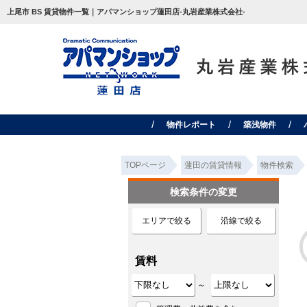
上尾市 BS 賃貸物件一覧｜アパマンショップ蓮田店-丸岩産業株式会社-
物件レポート
築浅物件
TOPページ
蓮田の賃貸情報
物件検索
検索条件の変更
エリアで絞る
沿線で絞る
賃料
～