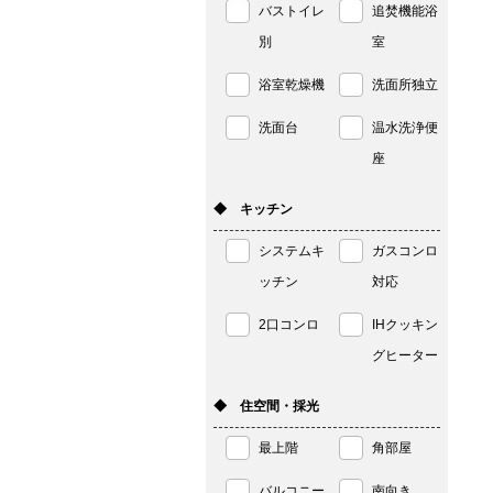
バストイレ
追焚機能浴
別
室
浴室乾燥機
洗面所独立
洗面台
温水洗浄便
座
◆ キッチン
システムキ
ガスコンロ
ッチン
対応
2口コンロ
IHクッキン
グヒーター
◆ 住空間・採光
最上階
角部屋
バルコニー
南向き