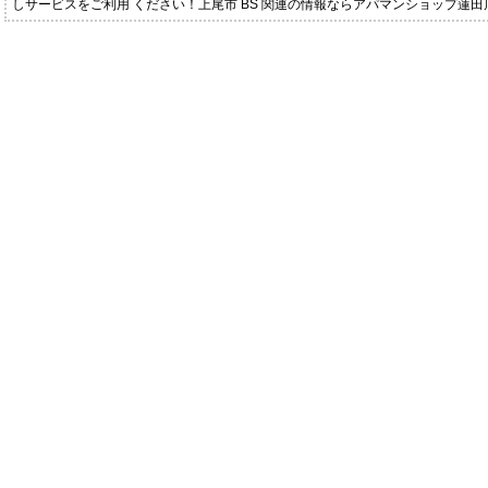
しサービスをご利用 ください！上尾市 BS 関連の情報ならアパマンショップ蓮田