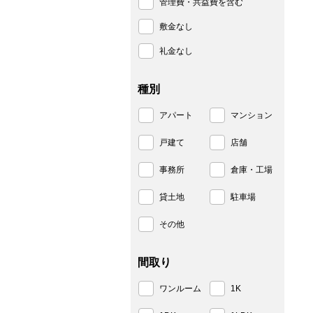
管理費・共益費を含む
敷金なし
礼金なし
種別
アパート
マンション
戸建て
店舗
事務所
倉庫・工場
貸土地
駐車場
その他
間取り
ワンルーム
1K