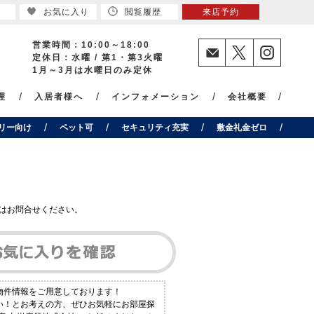
お気に入り
閲覧履歴
来店予約
営業時間：10:00～18:00
定休日：水曜 / 第1・第3火曜
1月～3月は水曜日のみ定休
理
入居者様へ
インフォメーション
会社概要
リー向け
ペット可
セキュリティ充実
敷金礼金ゼロ
はお問合せください。
数物件情報をご用意しております！
たい！とお考えの方、ぜひお気軽にお部屋探