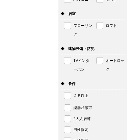
◆ 居室
フローリン
ロフト
グ
◆ 建物設備・防犯
TVインタ
オートロッ
ーホン
ク
◆ 条件
２Ｆ以上
楽器相談可
2人入居可
男性限定