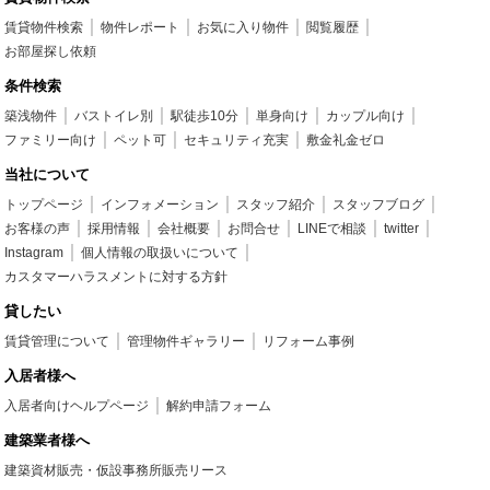
賃貸物件検索
物件レポート
お気に入り物件
閲覧履歴
お部屋探し依頼
条件検索
築浅物件
バストイレ別
駅徒歩10分
単身向け
カップル向け
ファミリー向け
ペット可
セキュリティ充実
敷金礼金ゼロ
当社について
トップページ
インフォメーション
スタッフ紹介
スタッフブログ
お客様の声
採用情報
会社概要
お問合せ
LINEで相談
twitter
Instagram
個人情報の取扱いについて
カスタマーハラスメントに対する方針
貸したい
賃貸管理について
管理物件ギャラリー
リフォーム事例
入居者様へ
入居者向けヘルプページ
解約申請フォーム
建築業者様へ
建築資材販売・仮設事務所販売リース