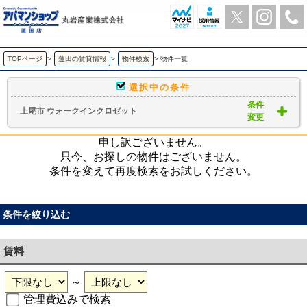
上尾市 ウォークインクロゼット ｜賃貸物件一覧｜ アパマンショップ蓮田店-丸岩産業株式会社-
TOPページ
>
蓮田の賃貸情報
>
物件検索
>
物件一覧
選択中の条件
条件
上尾市 ウォークインクロゼット
変更
申し訳ございません。
只今、お探しの物件はございません。
条件を変えて再度検索をお試しください。
条件を絞り込む
賃料
～
管理費込みで検索