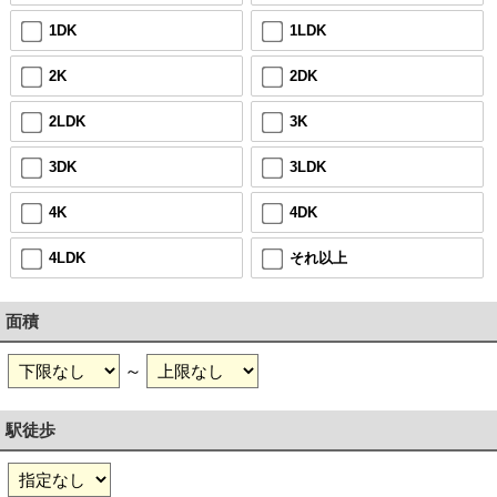
1DK
1LDK
2K
2DK
2LDK
3K
3DK
3LDK
4K
4DK
4LDK
それ以上
面積
～
駅徒歩