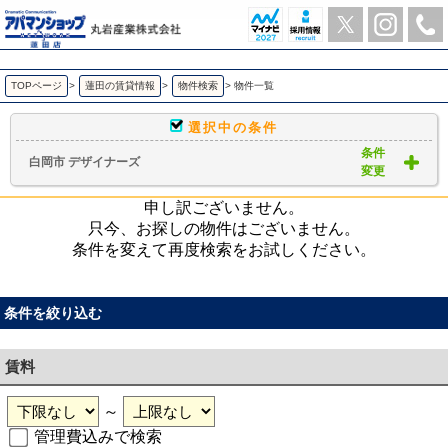
白岡市 デザイナーズ ｜賃貸物件一覧｜ アパマンショップ蓮田店-丸岩産業株式会社-
TOPページ
>
蓮田の賃貸情報
>
物件検索
>
物件一覧
選択中の条件
条件
白岡市 デザイナーズ
変更
申し訳ございません。
只今、お探しの物件はございません。
条件を変えて再度検索をお試しください。
条件を絞り込む
賃料
～
管理費込みで検索