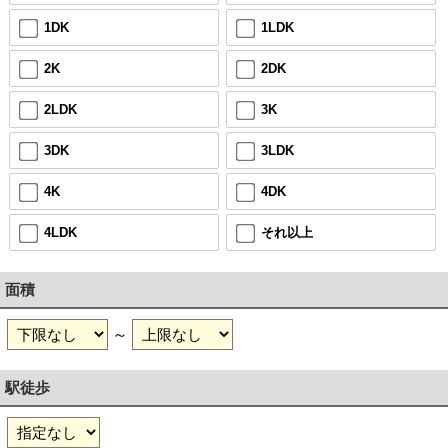
1DK
1LDK
2K
2DK
2LDK
3K
3DK
3LDK
4K
4DK
4LDK
それ以上
面積
～
駅徒歩