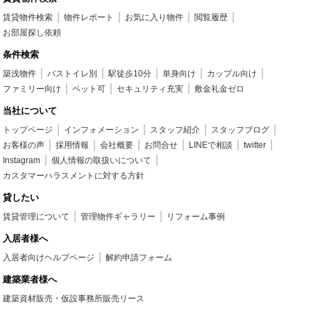
賃貸物件検索
物件レポート
お気に入り物件
閲覧履歴
お部屋探し依頼
条件検索
築浅物件
バストイレ別
駅徒歩10分
単身向け
カップル向け
ファミリー向け
ペット可
セキュリティ充実
敷金礼金ゼロ
当社について
トップページ
インフォメーション
スタッフ紹介
スタッフブログ
お客様の声
採用情報
会社概要
お問合せ
LINEで相談
twitter
Instagram
個人情報の取扱いについて
カスタマーハラスメントに対する方針
貸したい
賃貸管理について
管理物件ギャラリー
リフォーム事例
入居者様へ
入居者向けヘルプページ
解約申請フォーム
建築業者様へ
建築資材販売・仮設事務所販売リース