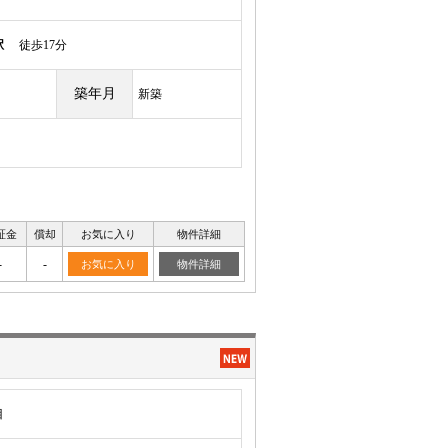
駅
徒歩17分
築年月
新築
証金
償却
お気に入り
物件詳細
-
-
お気に入り
物件詳細
目