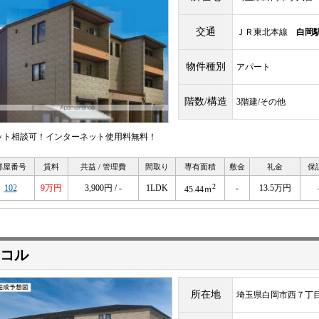
交通
ＪＲ東北本線
白岡
物件種別
アパート
階数/構造
3階建/その他
ット相談可！インターネット使用料無料！
部屋番号
賃料
共益 / 管理費
間取り
専有面積
敷金
礼金
保
2
102
9万円
3,900円 / -
1LDK
-
13.5万円
45.44ｍ
コル
所在地
埼玉県白岡市西７丁