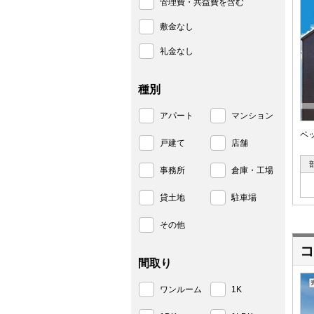
管理費・共益費を含む
敷金なし
礼金なし
種別
アパート
マンション
ペ
戸建て
店舗
事務所
倉庫・工場
貸土地
駐車場
その他
コ
間取り
ワンルーム
1K