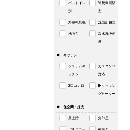
バストイレ
追焚機能浴
別
室
浴室乾燥機
洗面所独立
洗面台
温水洗浄便
座
◆ キッチン
システムキ
ガスコンロ
ッチン
対応
2口コンロ
IHクッキン
グヒーター
◆ 住空間・採光
最上階
角部屋
バルコニー
南向き