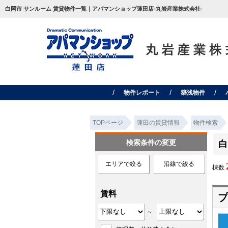
白岡市 サンルーム 賃貸物件一覧｜アパマンショップ蓮田店-丸岩産業株式会社-
物件レポート
築浅物件
TOPページ
蓮田の賃貸情報
物件検索
検索条件の変更
白
エリアで絞る
沿線で絞る
棟数
賃料
プ
～