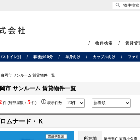
物件検索
物件検索
賃貸管
バストイレ別
駅徒歩10分
単身向け
カップル向け
ファミ
白岡市 サンルーム 賃貸物件一覧
岡市 サンルーム 賃貸物件一覧
2
5
件 (総部屋数：
件)
表示件数
ロムナード・Ｋ
所在地
埼玉県白岡市小久喜