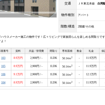
交通
ＪＲ東北本線
白岡
物件種別
アパート
階数/構造
2階建/その他
手ハウスメーカー施工の物件です！広々リビングで家族団らんを楽しめる間取りです
すよ！
部屋番号
賃料
共益 / 管理費
間取り
専有面積
敷金
礼金
保
2
103
8.9万円
2,900円 / -
1LDK
-
11.9万円
50.14ｍ
2
105
8.9万円
2,900円 / -
1LDK
-
11.9万円
50.14ｍ
2
106
9.1万円
2,900円 / -
1LDK
-
12.1万円
50.14ｍ
2
104
8.9万円
2,900円 / -
1LDK
-
11.9万円
50.14ｍ