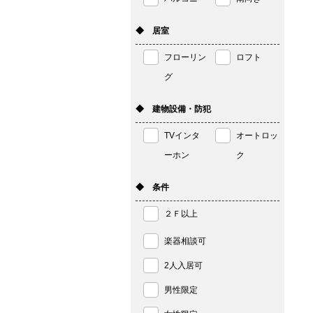
◆ 居室
フローリン
ロフト
グ
◆ 建物設備・防犯
TVインタ
オートロッ
ーホン
ク
◆ 条件
２Ｆ以上
楽器相談可
2人入居可
男性限定