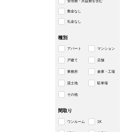
管理費・共益費を含む
敷金なし
礼金なし
種別
アパート
マンション
戸建て
店舗
事務所
倉庫・工場
貸土地
駐車場
その他
間取り
ワンルーム
1K