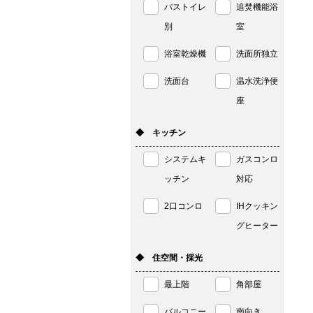
バストイレ
追焚機能浴
別
室
浴室乾燥機
洗面所独立
洗面台
温水洗浄便
座
◆ キッチン
システムキ
ガスコンロ
ッチン
対応
2口コンロ
IHクッキン
グヒーター
◆ 住空間・採光
最上階
角部屋
バルコニー
南向き