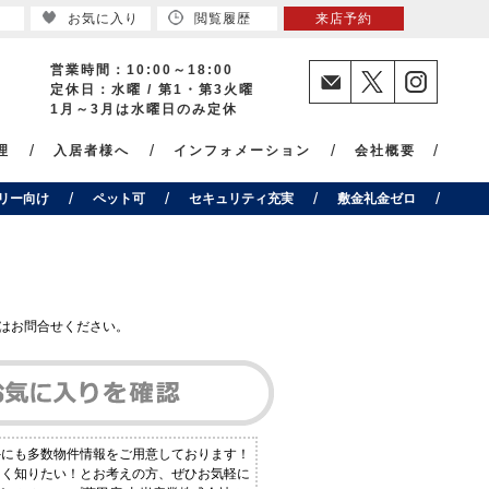
お気に入り
閲覧履歴
来店予約
営業時間：10:00～18:00
定休日：水曜 / 第1・第3火曜
1月～3月は水曜日のみ定休
理
入居者様へ
インフォメーション
会社概要
リー向け
ペット可
セキュリティ充実
敷金礼金ゼロ
はお問合せください。
外にも多数物件情報をご用意しております！
しく知りたい！とお考えの方、ぜひお気軽に