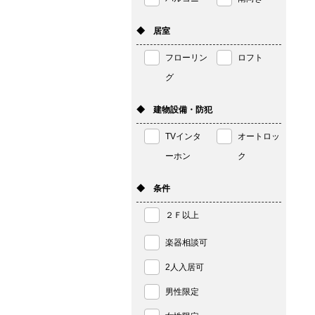
◆ 居室
フローリン
ロフト
グ
◆ 建物設備・防犯
TVインタ
オートロッ
ーホン
ク
◆ 条件
２Ｆ以上
楽器相談可
2人入居可
男性限定