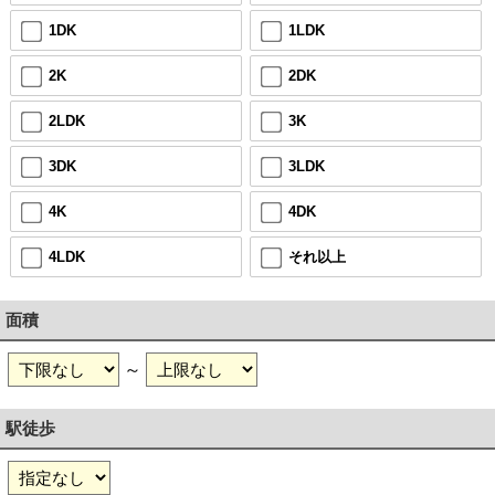
1DK
1LDK
2K
2DK
2LDK
3K
3DK
3LDK
4K
4DK
4LDK
それ以上
面積
～
駅徒歩