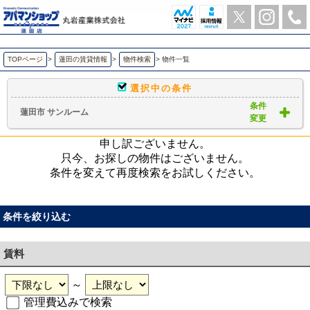
蓮田市 サンルーム ｜賃貸物件一覧｜ アパマンショップ蓮田店-丸岩産業株式会社-
TOPページ
>
蓮田の賃貸情報
>
物件検索
>
物件一覧
選択中の条件
条件
蓮田市 サンルーム
変更
申し訳ございません。
只今、お探しの物件はございません。
条件を変えて再度検索をお試しください。
条件を絞り込む
賃料
～
管理費込みで検索