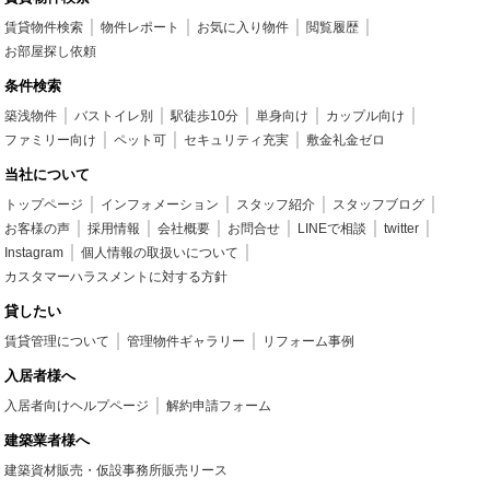
賃貸物件検索
物件レポート
お気に入り物件
閲覧履歴
お部屋探し依頼
条件検索
築浅物件
バストイレ別
駅徒歩10分
単身向け
カップル向け
ファミリー向け
ペット可
セキュリティ充実
敷金礼金ゼロ
当社について
トップページ
インフォメーション
スタッフ紹介
スタッフブログ
お客様の声
採用情報
会社概要
お問合せ
LINEで相談
twitter
Instagram
個人情報の取扱いについて
カスタマーハラスメントに対する方針
貸したい
賃貸管理について
管理物件ギャラリー
リフォーム事例
入居者様へ
入居者向けヘルプページ
解約申請フォーム
建築業者様へ
建築資材販売・仮設事務所販売リース