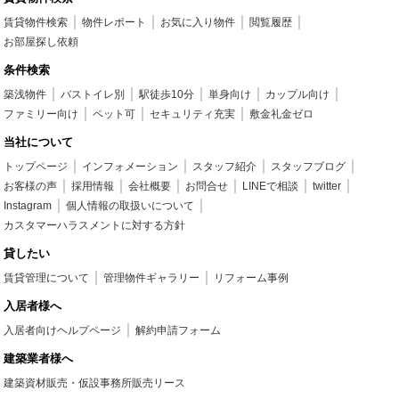
賃貸物件検索
物件レポート
お気に入り物件
閲覧履歴
お部屋探し依頼
条件検索
築浅物件
バストイレ別
駅徒歩10分
単身向け
カップル向け
ファミリー向け
ペット可
セキュリティ充実
敷金礼金ゼロ
当社について
トップページ
インフォメーション
スタッフ紹介
スタッフブログ
お客様の声
採用情報
会社概要
お問合せ
LINEで相談
twitter
Instagram
個人情報の取扱いについて
カスタマーハラスメントに対する方針
貸したい
賃貸管理について
管理物件ギャラリー
リフォーム事例
入居者様へ
入居者向けヘルプページ
解約申請フォーム
建築業者様へ
建築資材販売・仮設事務所販売リース