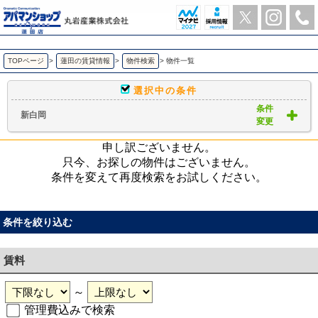
新白岡 ｜賃貸物件一覧｜ アパマンショップ蓮田店-丸岩産業株式会社-
TOPページ
>
蓮田の賃貸情報
>
物件検索
>
物件一覧
選択中の条件
条件
新白岡
変更
申し訳ございません。
只今、お探しの物件はございません。
条件を変えて再度検索をお試しください。
条件を絞り込む
賃料
～
管理費込みで検索