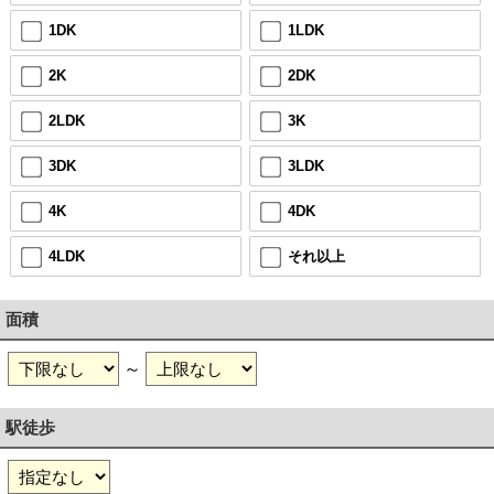
1DK
1LDK
2K
2DK
2LDK
3K
3DK
3LDK
4K
4DK
4LDK
それ以上
面積
～
駅徒歩