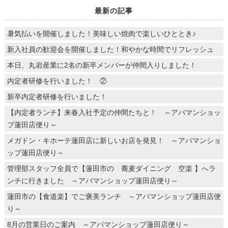
最新の記事
暑気払いを開催しました！美味しい焼肉で楽しいひととき♪
新入社員の歓迎会を開催しました！和やかな時間でリフレッシュ
本日、丸岩産業に2名の新卒メンバーが仲間入りしました！
内定者研修を行いました！ ②
新卒内定者研修を行いました！
【内定者ランチ】来春入社予定の仲間たちと！ ～アパマンショッ
プ蓮田店便り～
メガドン・キホーテ蓮田店に新しいお店を発見！ ～アパマンショ
ップ蓮田店便り～
管理部スタッフ全員で【蓮田市の 蕎麦ダイニング 空楽 】へラ
ンチに行きました ～アパマンショップ蓮田店便り～
蓮田市の【食道楽】でご褒美ランチ ～アパマンショップ蓮田店便
り～
8月の営業日のご案内 ～アパマンショップ蓮田店便り～