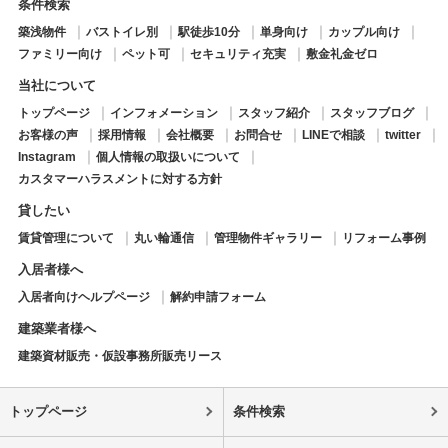
条件検索
築浅物件
バストイレ別
駅徒歩10分
単身向け
カップル向け
ファミリー向け
ペット可
セキュリティ充実
敷金礼金ゼロ
当社について
トップページ
インフォメーション
スタッフ紹介
スタッフブログ
お客様の声
採用情報
会社概要
お問合せ
LINEで相談
twitter
Instagram
個人情報の取扱いについて
カスタマーハラスメントに対する方針
貸したい
賃貸管理について
丸い輪通信
管理物件ギャラリー
リフォーム事例
入居者様へ
入居者向けヘルプページ
解約申請フォーム
建築業者様へ
建築資材販売・仮設事務所販売リース
トップページ
条件検索