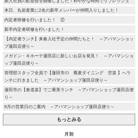
新入社員の歓迎会を開催しました！和やかな時間でリフレッシュ
本日、丸岩産業に2名の新卒メンバーが仲間入りしました！
内定者研修を行いました！ ②
新卒内定者研修を行いました！
【内定者ランチ】来春入社予定の仲間たちと！ ～アパマンショッ
プ蓮田店便り～
メガドン・キホーテ蓮田店に新しいお店を発見！ ～アパマンショ
ップ蓮田店便り～
管理部スタッフ全員で【蓮田市の 蕎麦ダイニング 空楽 】へラ
ンチに行きました ～アパマンショップ蓮田店便り～
蓮田市の【食道楽】でご褒美ランチ ～アパマンショップ蓮田店便
り～
8月の営業日のご案内 ～アパマンショップ蓮田店便り～
もっとみる
月別