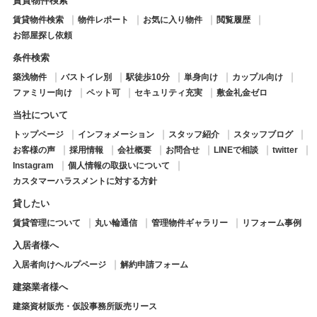
賃貸物件検索
賃貸物件検索
物件レポート
お気に入り物件
閲覧履歴
お部屋探し依頼
条件検索
築浅物件
バストイレ別
駅徒歩10分
単身向け
カップル向け
ファミリー向け
ペット可
セキュリティ充実
敷金礼金ゼロ
当社について
トップページ
インフォメーション
スタッフ紹介
スタッフブログ
お客様の声
採用情報
会社概要
お問合せ
LINEで相談
twitter
Instagram
個人情報の取扱いについて
カスタマーハラスメントに対する方針
貸したい
賃貸管理について
丸い輪通信
管理物件ギャラリー
リフォーム事例
入居者様へ
入居者向けヘルプページ
解約申請フォーム
建築業者様へ
建築資材販売・仮設事務所販売リース