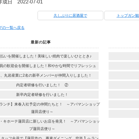
成日 2022-07-01
久しぶりに居酒屋で
トップガン観
ログの一覧へ戻る
最新の記事
気払いを開催しました！美味しい焼肉で楽しいひととき♪
員の歓迎会を開催しました！和やかな時間でリフレッシュ
日、丸岩産業に2名の新卒メンバーが仲間入りしました！
内定者研修を行いました！ ②
新卒内定者研修を行いました！
ランチ】来春入社予定の仲間たちと！ ～アパマンショップ
蓮田店便り～
・キホーテ蓮田店に新しいお店を発見！ ～アパマンショッ
プ蓮田店便り～
スタッフ全員で【蓮田市の 蕎麦ダイニング 空楽 】へラン