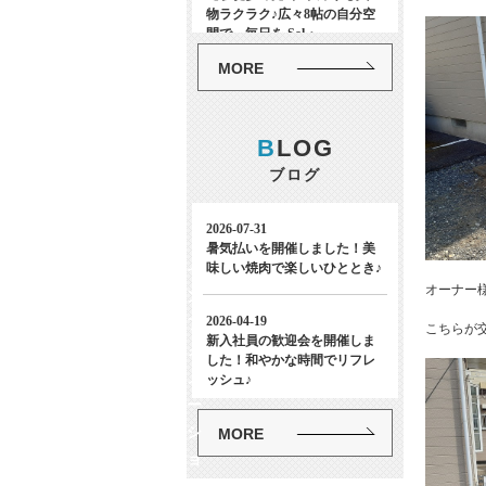
MORE
B
LOG
ブログ
イ
オーナー
ン
フ
こちらが
ォ
メ
ー
シ
MORE
ョ