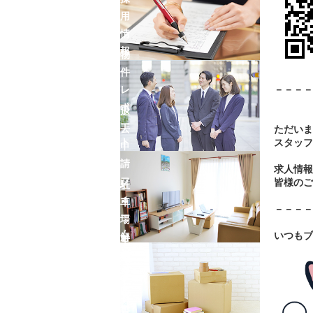
用
情
報
物
件
－－－－
レ
ポ
退
ー
去
ただいま
ト
スタッフ
申
請
求人情報
フ
皆様のご
駐
ォ
車
－－－－
ー
場
ム
いつもブ
解
車
約
庫
フ
証
ォ
明
ー
書