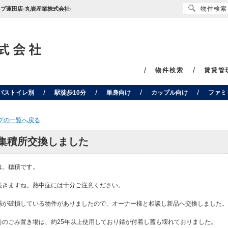
物件検索
ップ蓮田店-丸岩産業株式会社-
物件検索
賃貸管
バストイレ別
駅徒歩10分
単身向け
カップル向け
ファミ
ログの一覧へ戻る
集積所交換しました
は。穂積です。
続きますね。熱中症には十分ご注意ください。
場が破損している物件がありましたので、オーナー様と相談し新品へ交換しました。
前のごみ置き場は、約25年以上使用しており錆が付着し蓋も壊れておりました。