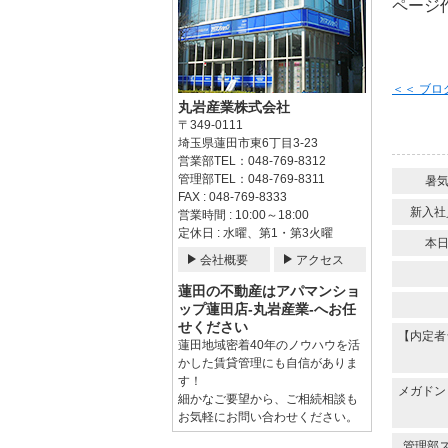
ページ作
＜＜ ブ
丸岩産業株式会社
〒349-0111
埼玉県蓮田市東6丁目3-23
営業部TEL：048-769-8312
管理部TEL：048-769-8311
暑
FAX : 048-769-8333
新入社
営業時間 : 10:00～18:00
定休日 : 水曜、第1・第3火曜
本
会社概要
アクセス
蓮田の不動産はアパマンショ
ップ蓮田店-丸岩産業-へお任
せください
【内定者
蓮田地域密着40年のノウハウを活
かした賃貸管理にも自信がありま
す！
メガドン
細かなご要望から、ご相続相談も
お気軽にお問い合わせください。
管理部