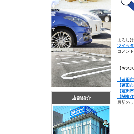
ム
申
請
フ
ォ
ー
よろしけ
ム
ツイッタ
コメント
【おスス
【蓮田市
【蓮田市
【蓮田市
【関東住
店舗紹介
最新のラ
－－－－