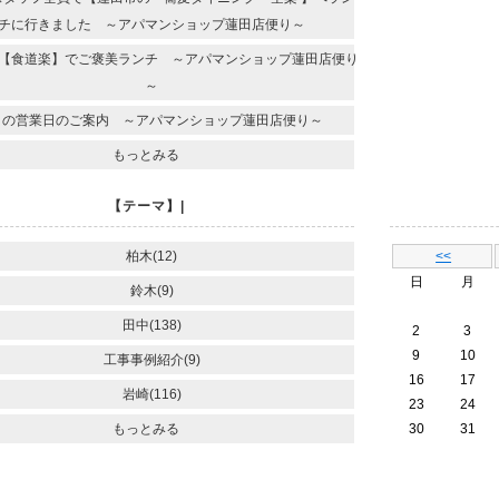
チに行きました ～アパマンショップ蓮田店便り～
【食道楽】でご褒美ランチ ～アパマンショップ蓮田店便り
～
月の営業日のご案内 ～アパマンショップ蓮田店便り～
もっとみる
【テーマ】|
柏木(12)
<<
日
月
鈴木(9)
田中(138)
2
3
9
10
工事事例紹介(9)
16
17
岩崎(116)
23
24
もっとみる
30
31