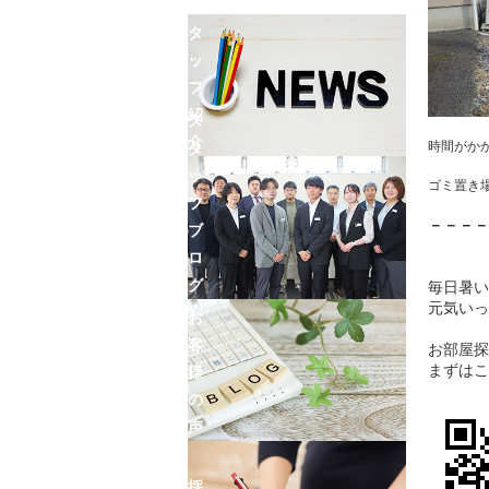
ン
ス
タ
ッ
フ
紹
ス
介
時間がか
タ
ッ
ゴミ置き
フ
－－－－
ブ
ロ
グ
毎日暑い
元気いっ
お
客
お部屋探
まずはこ
様
の
声
採