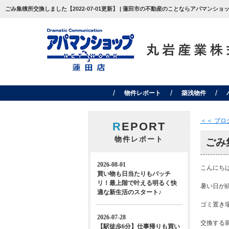
ごみ集積所交換しました【2022-07-01更新】 | 蓮田市の不動産のことならアパマンショ
物件レポート
築浅物件
＜＜ ブ
R
EPORT
物件レポート
ごみ
こんにち
暑い日が
ゴミ置き
交換する