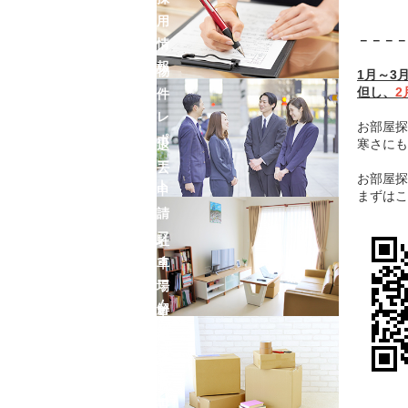
用
－－－－
情
報
物
1月～3
但し、
2
件
レ
お部屋探
ポ
寒さにも
退
ー
去
お部屋探
ト
申
まずはこ
請
フ
駐
ォ
車
ー
場
ム
解
車
約
庫
フ
証
ォ
明
ー
書