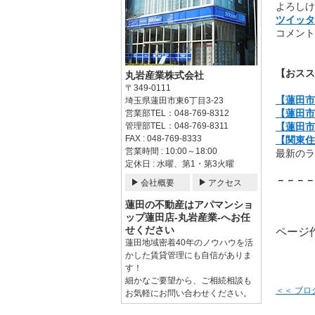
よろしけ
ツイッタ
コメント
【おスス
丸岩産業株式会社
〒349-0111
【蓮田市
埼玉県蓮田市東6丁目3-23
【蓮田市
営業部TEL：048-769-8312
管理部TEL：048-769-8311
【蓮田市
FAX : 048-769-8333
【関東住
営業時間 : 10:00～18:00
最新のラ
定休日 : 水曜、第1・第3火曜
－－－－
会社概要
アクセス
蓮田の不動産はアパマンショ
ップ蓮田店-丸岩産業-へお任
せください
ページ作
蓮田地域密着40年のノウハウを活
かした賃貸管理にも自信がありま
す！
細かなご要望から、ご相続相談も
＜＜ ブ
お気軽にお問い合わせください。