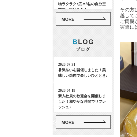
その方
越して
MORE
ご両親
実際に
B
LOG
ブログ
イ
ン
フ
ォ
メ
ー
シ
MORE
ョ