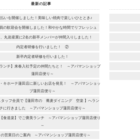
最新の記事
気払いを開催しました！美味しい焼肉で楽しいひととき♪
員の歓迎会を開催しました！和やかな時間でリフレッシュ
日、丸岩産業に2名の新卒メンバーが仲間入りしました！
内定者研修を行いました！ ②
新卒内定者研修を行いました！
ランチ】来春入社予定の仲間たちと！ ～アパマンショップ
蓮田店便り～
・キホーテ蓮田店に新しいお店を発見！ ～アパマンショッ
プ蓮田店便り～
スタッフ全員で【蓮田市の 蕎麦ダイニング 空楽 】へラン
チに行きました ～アパマンショップ蓮田店便り～
【食道楽】でご褒美ランチ ～アパマンショップ蓮田店便り
～
月の営業日のご案内 ～アパマンショップ蓮田店便り～