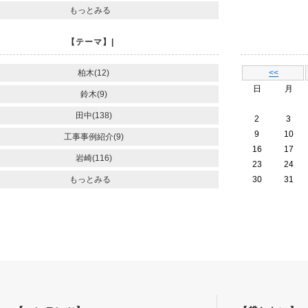
もっとみる
【テーマ】|
柏木(12)
<<
日
月
鈴木(9)
田中(138)
2
3
9
10
工事事例紹介(9)
16
17
岩崎(116)
23
24
もっとみる
30
31