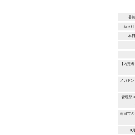
暑
新入社
本
【内定者
メガドン
管理部
蓮田市の
8