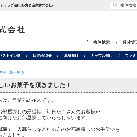
物件検索
マンショップ蓮田店-丸岩産業株式会社-
物件検索
賃貸管
バストイレ別
駅徒歩10分
単身向け
カップル向け
ファミ
ログの一覧へ戻る
しいお菓子を頂きました！
ちは。営業部の柏木です。
お部屋探しの最盛期、毎日たくさんのお客様が
に向けたお部屋探しでいらっしゃいます。
就職で一人暮らしをされる方のお部屋探しのお手伝いを
頂きました。