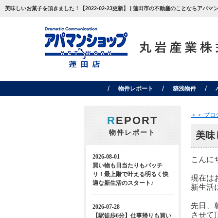
美味しいお菓子を頂きました！【2022-02-23更新】 | 蓮田市の不動産のことならアパ
物件レポート
築浅物件
＜＜ ブ
R
EPORT
物件レポート
美味
こんに
現在は
新生活
先日、
させて