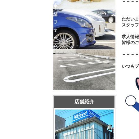
－－－－
ム
申
請
ただいま
フ
スタッフ
ォ
求人情報
ー
皆様のご
ム
－－－－
いつもブ
店舗紹介