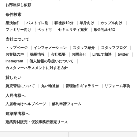
お部屋探し依頼
条件検索
築浅物件
バストイレ別
駅徒歩10分
単身向け
カップル向け
ファミリー向け
ペット可
セキュリティ充実
敷金礼金ゼロ
当社について
トップページ
インフォメーション
スタッフ紹介
スタッフブログ
お客様の声
採用情報
会社概要
お問合せ
LINEで相談
twitter
Instagram
個人情報の取扱いについて
カスタマーハラスメントに対する方針
貸したい
賃貸管理について
丸い輪通信
管理物件ギャラリー
リフォーム事例
入居者様へ
入居者向けヘルプページ
解約申請フォーム
建築業者様へ
建築資材販売・仮設事務所販売リース