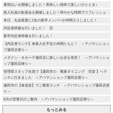
暑気払いを開催しました！美味しい焼肉で楽しいひととき♪
新入社員の歓迎会を開催しました！和やかな時間でリフレッシュ
本日、丸岩産業に2名の新卒メンバーが仲間入りしました！
内定者研修を行いました！ ②
新卒内定者研修を行いました！
【内定者ランチ】来春入社予定の仲間たちと！ ～アパマンショッ
プ蓮田店便り～
メガドン・キホーテ蓮田店に新しいお店を発見！ ～アパマンショ
ップ蓮田店便り～
管理部スタッフ全員で【蓮田市の 蕎麦ダイニング 空楽 】へラ
ンチに行きました ～アパマンショップ蓮田店便り～
蓮田市の【食道楽】でご褒美ランチ ～アパマンショップ蓮田店便
り～
8月の営業日のご案内 ～アパマンショップ蓮田店便り～
もっとみる