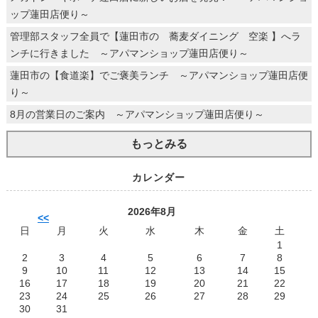
ップ蓮田店便り～
管理部スタッフ全員で【蓮田市の 蕎麦ダイニング 空楽 】へラ
ンチに行きました ～アパマンショップ蓮田店便り～
蓮田市の【食道楽】でご褒美ランチ ～アパマンショップ蓮田店便
り～
8月の営業日のご案内 ～アパマンショップ蓮田店便り～
もっとみる
カレンダー
2026年8月
<<
日
月
火
水
木
金
土
1
2
3
4
5
6
7
8
9
10
11
12
13
14
15
16
17
18
19
20
21
22
23
24
25
26
27
28
29
30
31