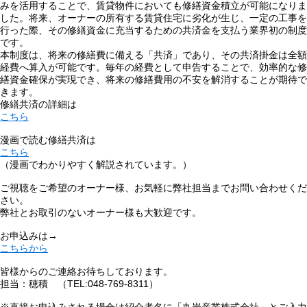
みを活用することで、賃貸物件においても修繕資金積立が可能になりま
した。将来、オーナーの所有する賃貸住宅に劣化が生じ、一定の工事を
行った際、その修繕資金に充当するための共済金を支払う業界初の制度
です。
本制度は、将来の修繕費に備える「共済」であり、その共済掛金は全額
経費へ算入が可能です。毎年の経費として申告することで、効率的な修
繕資金確保が実現でき、将来の修繕費用の不安を解消することが期待で
きます。
修繕共済の詳細は
こちら
漫画で読む修繕共済は
こちら
（漫画でわかりやすく解説されています。）
ご視聴をご希望のオーナー様、お気軽に弊社担当までお問い合わせくだ
さい。
弊社とお取引のないオーナー様も大歓迎です。
お申込みは→
こちらから
皆様からのご連絡お待ちしております。
担当：穂積 （TEL:048-769-8311）
※直接お申込みされる場合は紹介者名に「丸岩産業株式会社」とご入力