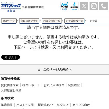
の賃貸 | アパマンショップ蓮田店-丸岩産業株式会社-
TOPページ
>
蓮田の賃貸情報
>
の賃貸情報一覧
>
の賃貸情報一覧
>
の賃貸
該当する物件は成約済みです。
申し訳ございません、該当する物件は成約済みです。
ご希望の物件をお探しのお客様は、
下記ページより検索・又はお問合せください。
このページの先頭へ
賃貸物件検索
賃貸物件検索
物件レポート
お気に入り物件
閲覧履歴
お部屋探し依頼
条件検索
築浅物件
バストイレ別
駅徒歩10分
単身向け
カップル向け