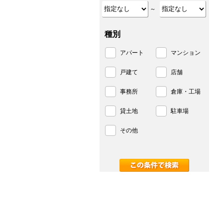
～
種別
アパート
マンション
戸建て
店舗
事務所
倉庫・工場
貸土地
駐車場
その他