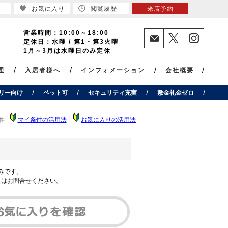
お気に入り
閲覧履歴
来店予約
営業時間：10:00～18:00
定休日：水曜 / 第1・第3火曜
1月～3月は水曜日のみ定休
理
入居者様へ
インフォメーション
会社概要
リー向け
ペット可
セキュリティ充実
敷金礼金ゼロ
マイ条件の活用法
お気に入りの活用法
件
みです。
又はお問合せください。