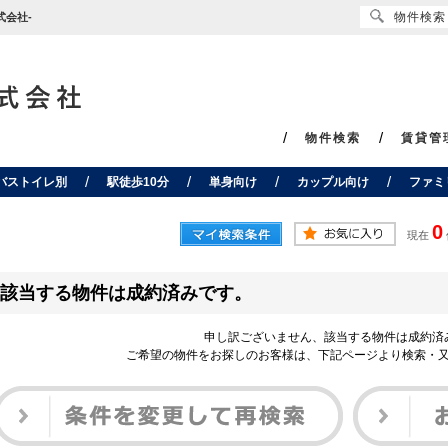
物件検索
会社-
物件検索
賃貸管
バストイレ別
駅徒歩10分
単身向け
カップル向け
ファミ
0
現在
該当する物件は成約済みです。
申し訳ございません、該当する物件は成約済
ご希望の物件をお探しのお客様は、下記ページより検索・