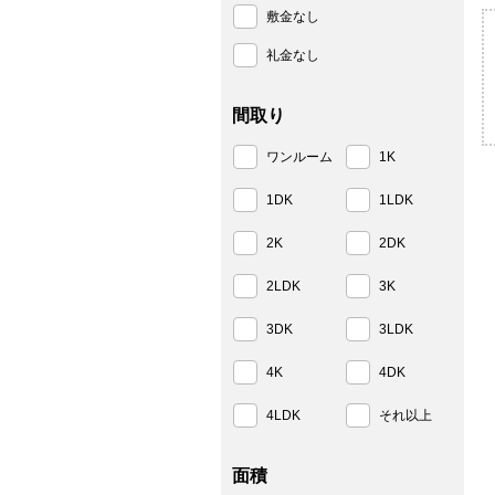
敷金なし
礼金なし
間取り
ワンルーム
1K
1DK
1LDK
2K
2DK
2LDK
3K
3DK
3LDK
4K
4DK
4LDK
それ以上
面積