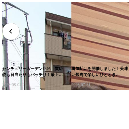
センチュリーガーデンⅡ305 買い
暑気払いを開催しました！美味
物も日当たりもバッチリ！最上階
い焼肉で楽しいひととき♪
で叶える明るく快適な新生活のス
2026-08-01
2026-07-31
タート♪