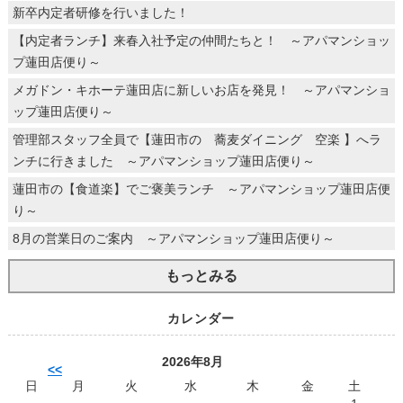
新卒内定者研修を行いました！
【内定者ランチ】来春入社予定の仲間たちと！ ～アパマンショッ
プ蓮田店便り～
メガドン・キホーテ蓮田店に新しいお店を発見！ ～アパマンショ
ップ蓮田店便り～
管理部スタッフ全員で【蓮田市の 蕎麦ダイニング 空楽 】へラ
ンチに行きました ～アパマンショップ蓮田店便り～
蓮田市の【食道楽】でご褒美ランチ ～アパマンショップ蓮田店便
り～
8月の営業日のご案内 ～アパマンショップ蓮田店便り～
もっとみる
カレンダー
2026年8月
<<
日
月
火
水
木
金
土